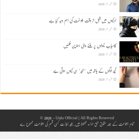
ستمبر 7, 2020
لڑکیوں میں قبل از وقت بلوغت کی اہم وجہ کیا ہے
ستمبر 7, 2020
کامیاب ناولوں پر بننے والی بہترین فلمیں
ستمبر 7, 2020
کچھ لوگوں کے ہاتھ میں ‘لکیر’ سی کیوں ہوتی ہے
ستمبر 7, 2020
© 2026 - Urdu Official | All Rights Reserved
تمام اشاعت کے جملہ حقوق بحق ادارہ محفوظ ہیں۔بغیر اجازت کسی قسم کی اشاعت ممنوع ہے