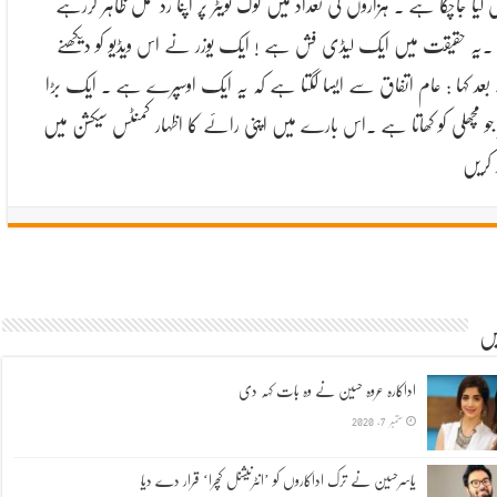
س کیا جاچکا ہے ۔ ہزاروں کی تعداد میں لوگ ٹویٹر پر اپنا رد عمل ظاہر کررہے
۔یہ حقیقت میں ایک لیڈی فش ہے ! ایک یوزر نے اس ویڈیو کو دیکھنے
عد کہا : عام اتفاق سے ایسا لگتا ہے کہ یہ ایک اوسپرے ہے ۔ ایک بڑا
ر جو مچھلی کو کھاتا ہے ۔اس بارے میں اپنی رائے کا اظہار کمنٹس سیکشن میں
 کریں
یں
اداکارہ عروہ حسین نے وہ بات کہہ دی
ستمبر 7, 2020
یاسرحسین نے ترک اداکاروں کو ’انٹرنیشنل کچرا‘ قرار دے دیا