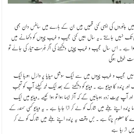
 میں جانوروں کی ایسی کئی قسمیں ہیں جن کے بارے میں سائنس دان بھی
 تک نہیں جانتے ۔یہ سال ہمیں کئی عجیب و غریب چیزوں کو دکھانے میں
ہوا ہے ۔ اس سال عجیب و غریب چیزیں دیکھنے کی اگر فہرست تیار کی جائے تو
ہت طویل ہوگی
ہیں عجیب و غریب چیزوں میں سے ایک سوشل میڈیا پر وائرل ہورہا ایک
 اور پرندہ کا ویڈیو ہے ۔ ویڈیو کو دیکھنے کے بعد ایک لمحہ کیلئے آپ کو تعجب
 اور آپ حیرت زدہ ہوجائیں گے کہ آخر ایسا ہوا تو ہوا کیسے ۔ویڈیو میں ایک
سا پرندہ اپنے پنجے میں شارک کو لے کر اڑا جارہا ہے ۔ یہ ویڈیو کسی سمندر کے
ے کا معلوم پڑتا ہے ۔ جس وقت یہ پرندہ اپنے پنجے میں شارک کو لے کر
میں اڑ رہا ہے