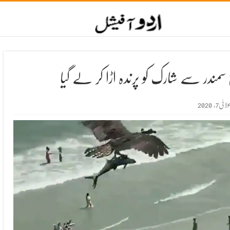
 سمندر سے شارک کو پرندہ اڑا کر لے گیا
ولائی7, 2020