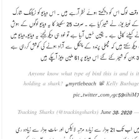
قت لوگ اس کو دیکھتے ہوئے نظر آرہے ہیں ۔ اس ویڈیو کو ٹریکنگ شارک
نام کے ٹویٹر یوزر نے شیئر کیا ہے ۔ صرف 25 سکینڈ کا یہ ویڈیو لوگوں کے ہوش
ے کیلئے کافی ہے ۔ یقین نہیں آرہا ہے تو خود ہی دیکھ لیجئے یہ ویڈیو۔ویڈیو میں
دیکھ سکتے ہیں کہ مچھلی پرندہ کے چنگل سے آزاد ہونے کی کوشش کررہی ہے
Anyone know what type of bird this is and is it
#myrtlebeach
holding a shark?
📽 Kelly Burbage
pic.twitter.com/gc59xihiM7
June 30, 2020
— Tracking Sharks (@trackingsharks)
۔ وہیں اب تک 21 ہزار سے زیارہ مرتبہ لائیکس اور سات ہزار سے زیادہ ری