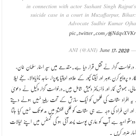
in connection with actor Sushant Singh Rajput's
suicide case in a court in Muzaffarpur, Bihar:
Advocate Sudhir Kumar Ojha
pic.twitter.com/9jNdqvXVKr
June 17, 2020
— ANI (@ANI)
درخواست گزار نے قتل قرار دیا ہے۔مقدمے میں سپر اسٹار سلمان خان،
کار و پروڈیو کرن جوہر اور ایکتا کپور کے علاوہ ادیتیا چوپڑا، ساجد ناڈیاوالا، سنجے لیلا
سالی، بھوشن کمار اور ڈائریکٹر دنیش شامل ہیں۔درخواست گزار وکیل نے دعویٰ
کہ یہ افراد سشانت کی فلموں کو ایک سازش کے تحت ریلیز نہیں ہونے دیتے
اور ان فراد کی وجہ سے ہی سشانت کو فلمی فنکشنز میں مدعو تک نہیں کیا جاتا
دوستو امید ہے آپ کو ہماری پوسٹ پسند آئی ہو گی کمنٹس میں اپنے خیالات
ظہار ضرور کریں ۔