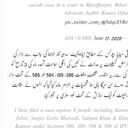
suicide case in a court in Muzaffarpur, Bihar:
Advocate Sudhir Kumar Ojha
pic.twitter.com/9jNdqvXVKr
June 17, 2020
— ANI (@ANI)
تی میڈیا رپورٹس کے مطابق ایڈووکیٹ سدھیر کمار اوجھا کی جانب سے دائر کی
گئی کرمنل کمپلینٹ پر عدالت نے کیس کی اگلی سماعت آئندہ ماہ کی 3 تاریخ کو
مقرر کی ہے۔یہ مقدمہ مختلف دفعات 306، 109، 504 اور 506 کے تحت دائر
 ہوئے ان میگا بالی وڈ شخصیات پر الزام عائد کیا گیا کہ انہوں نے سشانت
 راجپوت کو ایک سازش کے تحت خود سوزی پر مجبور کیا،
I have filed a case against 8 people including Karan
Johar, Sanjay Leela Bhansali, Salman Khan & Ekta
Kapoor under Sections 306, 109, 504 & 506 of IPC