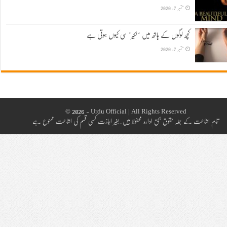
ستمبر 7, 2020
کچھ لوگوں کے ہاتھ میں ‘لکیر’ سی کیوں ہوتی ہے
ستمبر 7, 2020
© 2026 - Urdu Official | All Rights Reserved
تمام اشاعت کے جملہ حقوق بحق ادارہ محفوظ ہیں۔بغیر اجازت کسی قسم کی اشاعت ممنوع ہے