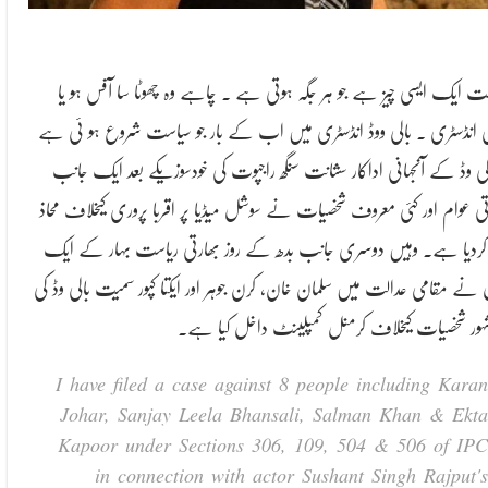
ت ایک ایسی چیز ہے جو ہر جگہ ہوتی ہے ۔ چاہے وہ چھوٹا سا آفس ہو یا
 انڈسٹری ۔ بالی ووڈ انڈسٹری میں اب کے بار جو سیاست شروع ہو ئی ہے
لی وڈ کے آنجہانی اداکار سشانت سنگھ راجپوت کی خودسوزیکے بعد ایک جانب
تی عوام اور کئی معروف شخصیات نے سوشل میڈیا پر اقربا پروری کیخلاف محاذ
 کردیا ہے۔ وہیں دوسری جانب بدھ کے روز بھارتی ریاست بہار کے ایک
 نے مقامی عدالت میں سلمان خان، کرن جوہر اور ایکتا کپور سمیت بالی وڈ کی
I have filed a case against 8 people including Karan
Johar, Sanjay Leela Bhansali, Salman Khan & Ekta
Kapoor under Sections 306, 109, 504 & 506 of IPC
in connection with actor Sushant Singh Rajput's