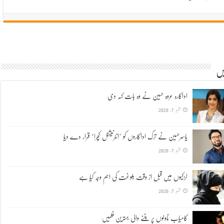
یں
اداکارہ عروہ حسین نے وہ بات کہہ دی
ستمبر 7, 2020
یاسرحسین نے ترک اداکاروں کو ’انٹرنیشنل کچرا‘ قرار دے دیا
ستمبر 7, 2020
لڑکیوں میں قبل از وقت بلوغت کی اہم وجہ کیا ہے
ستمبر 7, 2020
کامیاب ناولوں پر بننے والی بہترین فلمیں