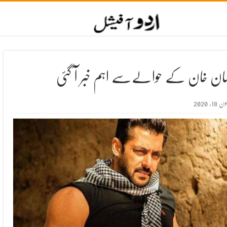
ان خان کے حوالےسے اہم خبر آ گئی
ون 18, 2020