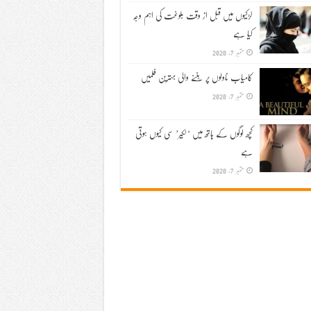
لڑکیوں میں قبل از وقت بلوغت کی اہم وجہ
کیا ہے
ستمبر 7, 2020
کامیاب ناولوں پر بننے والی بہترین فلمیں
ستمبر 7, 2020
کچھ لوگوں کے ہاتھ میں ‘لکیر’ سی کیوں ہوتی
ہے
ستمبر 7, 2020