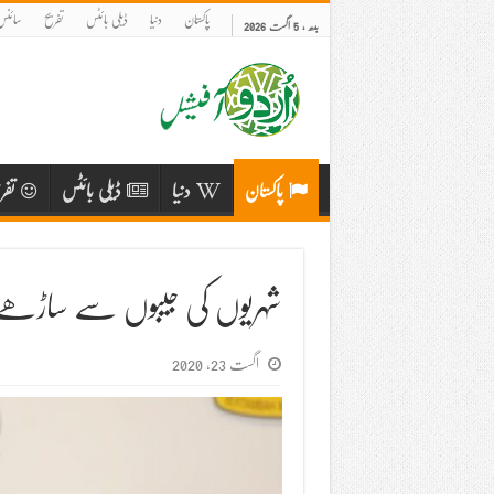
پاکستان
دنیا
ڈیلی بائٹس
تفریح
سائنس 
بدھ , 5 اگست 2026
پاکستان
دنیا
ڈیلی بائٹس
تفر
شہریوں کی جیبوں سے ساڑھے 8 ارب روپے نکالنے کا منصوب
اگست 23, 2020