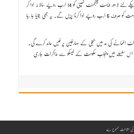
کہ پنجاب حکومت اس وقت شہر کی صفائی ستھرائیکے لئے لاہور ویسٹ مینجمنٹ کمپنی کو 14 ارب روپے سالانہ ادا کر
رہی ہیں. جبکہ نئے نظام کے تحت پنجاب حکومت کو صرف 6 ارب روپے ادا کرنا پڑیں گے. یہ بھی بتایا جا رہا
کٹ اٹھانے کی مد میں بجلی کے صارفین پر فیس عائد کرے گی.
ر اس سلسلے میں پنجاب حکومت کے لیسکو سے مذاکرات جاری
سم کی اشاعت ممنوع ہے