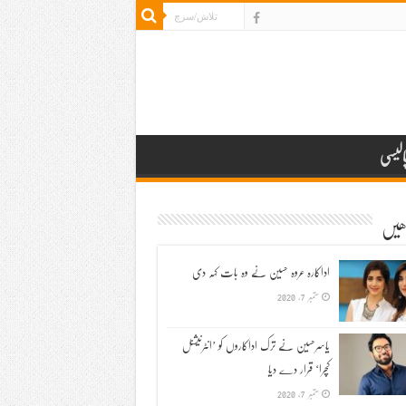
الیسی
ڑھیں
اداکارہ عروہ حسین نے وہ بات کہہ دی
ستمبر 7, 2020
یاسرحسین نے ترک اداکاروں کو ’انٹرنیشنل
کچرا‘ قرار دے دیا
ستمبر 7, 2020