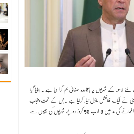
اہور کے شہریوں پر باقاعدہ صفائی بم گرا دیا ہے . بتایا گیا
پنی نے ایک فنانشل ماڈل تیار کرلیا ہے .جس کے تحت پنجاب
حکومت لاہور کے شہریوں کے گھروں سے کوڑا اٹھانے کی مد میں 8 ارب 50 کروڑ روپے شہریوں کی جیبوں سے