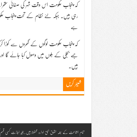
ہے
کہ پنجاب حکومت لوگوں کے گھروں سے کوڑا کر
جسے بجلی کے بلوں میں وصول کبا جائے گا او
ہیں.
شیئر کریں
تمام اشاعت کے جملہ حقوق بحق ادارہ محفوظ ہیں۔بغیر اجازت کسی ق