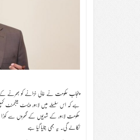
پنجاب حکومت نے خالی خزانے کو بھرنے کے لئے ل
ہے کہ اس سلسلے میں لاہور ویسٹ مینجمنٹ کم
نکالے گی. یہ بھی بتایا گیا ہے