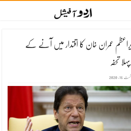
راعظم عمران خان کا اقتدار میں آنے کے
پہلا تحفہ
گست 16, 2020