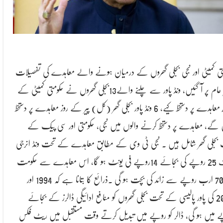
تی کمیٹی اور نجی بجلی گھروں کے درمیان ہونے والے معاہدے کی تفصیلات
منظر عام پر آ گئیں، ونڈ پاور سے چلنے والے13بجلی گھروں نے حکومتی کمیٹی کے
ساتھ معاہدے پر دستخط کیے، 6 ونڈ پاور بجلی گھر (کل) پیر کے روز معاہدے پر دستخط
 گے، معاہدے پر دستخط کرنے والوں میں نجی، حکومتی اور سی پیک کے
بجلی گھر شامل ہیں . نجی ٹی وی کے مطابق معاہدے کے تحت ونڈ انرجی
ٹیرف 25 روپے کی بجائے 14روپے فی یونٹ ہو گا، اس معاہدے سے حکومت
کو 700 ارب روپے سے زائد کی بچت ہو گی .ذرائع کا بتانا ہے کہ 1994 اور
2002 کی پاور پالیسی کے تحت بجلی گھروں کو منافع ادائیگی ڈالرز کے بجائے
 میں ہو گی، ڈالر کو روپے میں تبدیل کرتے وقت مستقبل میں ریٹ فکس