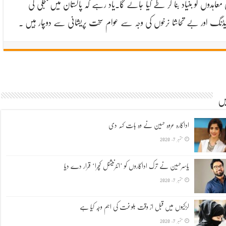
 معاہدوں کو بنیاد بنا کر طے کیا جائے گا.یاد رہے کہ پاکستان میں بجلی کی
یڈنگ اور بے تحاشا نرخوں کی وجہ سے عوام سخت پریشانی سے دوچار ہیں .
یں
اداکارہ عروہ حسین نے وہ بات کہہ دی
ستمبر 7, 2020
یاسرحسین نے ترک اداکاروں کو ’انٹرنیشنل کچرا‘ قرار دے دیا
ستمبر 7, 2020
لڑکیوں میں قبل از وقت بلوغت کی اہم وجہ کیا ہے
ستمبر 7, 2020