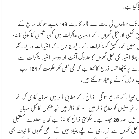
ا گیا ہے،
جب تک معاہدوں کی مدت ہے ڈالر کا ریٹ 148 روپے ہو گا. ذرائع کے
ق کمیٹی اور بجلی گھروں کے درمیان مذاکرات میں کسی ایجنسی کا کوئی نمائندہ
شامل نہیں تھا، کمیٹی کو مذاکرات کے لیے 2 طرح کے اختیارات دیے گئے
پہلا اختیار نجی بجلی گھروں کا فارنزک آڈٹ اور دوسرا اختیار مذاکرات سے
معاہدے پر پہنچنا تھا. ذرائع کا کہنا ہے کہ نجی بجلی گھر حکومت کو 104 ارب
 واپس کرنے پر تیار ہو گئے ہیں،
ی نیپرا کے ذریعے ہو گی. ذرائع کے مطابق ڈالر میں سرمایہ کاری کرنے
 غیر ملکیوں کو منافع ڈالر میں ملےگا، ڈالر میں غیر ملکیوں کا کل سرمایہ
کاری میں حصہ 20 فیصد ہے. حکومتی ذرائع کا بتانا ہے کہ یہ معاہدے مستقبل
بجلی گھروں سے خریداری کے لیے بنیاد بنیں گے، بجلی گھروں کا ٹیرف بھی