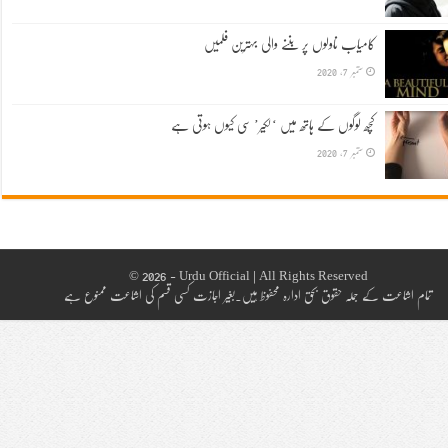
کامیاب ناولوں پر بننے والی بہترین فلمیں
ستمبر 7, 2020
کچھ لوگوں کے ہاتھ میں ‘لکیر’ سی کیوں ہوتی ہے
ستمبر 7, 2020
© 2026 - Urdu Official | All Rights Reserved
تمام اشاعت کے جملہ حقوق بحق ادارہ محفوظ ہیں۔بغیر اجازت کسی قسم کی اشاعت ممنوع ہے