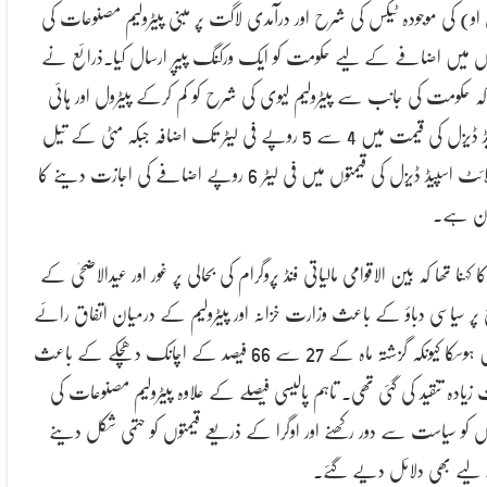
او) کی موجودہ ٹیکس کی شرح اور درآمدی لاگت پر مبنی پیٹرولیم مصنوعات کی
وں میں اضافے کے لیے حکومت کو ایک ورکنگ پیپر ارسال کیا۔ذرائع نے
ا کہ حکومت کی جانب سے پیٹرولیم لیوی کی شرح کو کم کرکے پیٹرول اور ہائی
اسپیڈ ڈیزل کی قیمت میں 4 سے 5 روپے فی لیٹر تک اضافہ جبکہ مٹی کے تیل
اور لائٹ اسپیڈ ڈیزل کی قیمتوں میں فی لیٹر 6 روپے اضافے کی اجازت دینے کا
ان ہے۔
 کہنا تھا کہ بین الاقوامی مالیاتی فنڈ پروگرام کی بحالی پر غور اور عیدالاضحیٰ کے
 پر سیاسی دباؤ کے باعث وزارت خزانہ اور پیٹرولیم کے درمیان اتفاق رائے
نہیں ہوسکا کیونکہ گزشتہ ماہ کے 27 سے 66 فیصد کے اچانک دھچکے کے باعث
زیادہ تنقید کی گئی تھی۔ تاہم پالیسی فیصلے کے علاوہ پیٹرولیم مصنوعات کی
وں کو سیاست سے دور رکھنے اور اوگرا کے ذریعے قیمتوں کو حتمی شکل دینے
لیے بھی دلائل دیے گئے۔