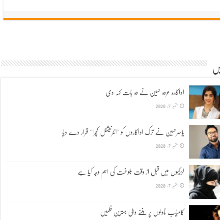
یں
اداکارہ عروہ حسین نے وہ بات کہہ دی
ستمبر 7, 2020
یاسرحسین نے ترک اداکاروں کو ’انٹرنیشنل کچرا‘ قرار دے دیا
ستمبر 7, 2020
لڑکیوں میں قبل از وقت بلوغت کی اہم وجہ کیا ہے
ستمبر 7, 2020
کامیاب ناولوں پر بننے والی بہترین فلمیں