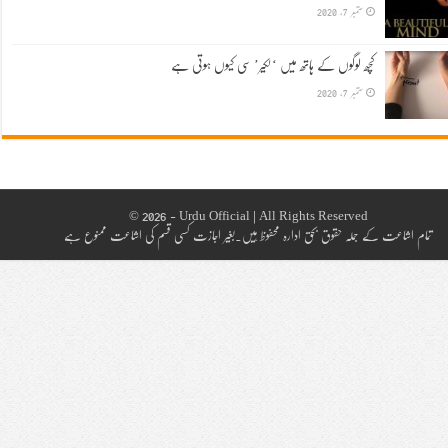
ستمبر 7, 2020
کچھ لوگوں کے ہاتھ میں ‘لکیر’ سی کیوں ہوتی ہے
ستمبر 7, 2020
© 2026 - Urdu Official | All Rights Reserved
تمام اشاعت کے جملہ حقوق بحق ادارہ محفوظ ہیں۔بغیر اجازت کسی قسم کی اشاعت ممنوع ہے