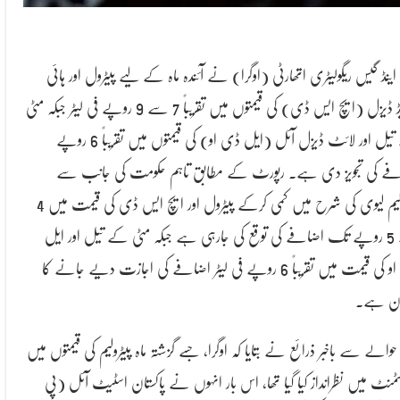
 اینڈ گیس ریگولیٹری اتھارٹی (اوگرا) نے آئندہ ماہ کے لیے پیٹرول اور ہائی
اسپیڈ ڈیزل (ایچ ایس ڈی) کی قیمتوں میں تقریباً 7 سے 9 روپے فی لیٹر جبکہ مٹی
کے تیل اور لائٹ ڈیزل آئل (ایل ڈی او) کی قیمتوں میں تقریباً 6 روپے
ے کی تجویز دی ہے۔ رپورٹ کے مطابق تاہم حکومت کی جانب سے
پیٹرولیم لیوی کی شرح میں کمی کرکے پیٹرول اور ایچ ایس ڈی کی قیمت میں 4
سے 5 روپے تک اضافے کی توقع کی جارہی ہے جبکہ مٹی کے تیل اور ایل
ڈی او کی قیمت میں تقریباً 6 روپے فی لیٹر اضافے کی اجازت دیے جانے کا
ان ہے۔
والے سے باخبر ذرائع نے بتایا کہ اوگرا، جسے گزشتہ ماہ پیٹرولیم کی قیمتوں میں
سٹمنٹ میں نظرانداز کیا گیا تھا، اس بار انہوں نے پاکستان اسٹیٹ آئل (پی