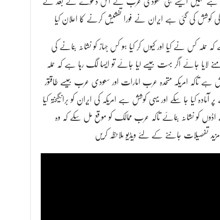
ہوا بھی ہے نہیں ایسے ہی سعودی عرب کے اس دعوے کے بعد کے
ی کوشش کی گئی ہے ایران نے فورا تفشیش کرنے کا اعلان کیا
 حملہ کس نے کیا اور کیوں کر کیا ہو کس جہاز کو نشانہ بنانے کی
منے لایا جائے اگر بہت جیسے لیا جائے تو ایسا لگ رہا ہے کہ حملہ
 ہے تاکہ امریکہ متحدہ عرب امارات اور سعودی عرب جیسے طاقتور
دہ کیا جا سکے اور یہی کوشش ہے امریکہ کی ایران کو برانگیختہ کیا
اڈوں کو نشانہ بنائے تاکہ عرب ممالک کو موقع مل سکے کہ وہ
ید تفصیلات جاننے کے لئے ویڈیو ملاحظہ کریں