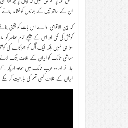
مکمل طور پر علم ہی نہیں کہ وہاں پر کچھ 
ان کے ساتھ تیل کے جہازوں کو نشانہ بنانے ک
کہ بین الاقوامی ادارے اس بات کو یقینی بنائے کہ
کوشش کی گئی اور اس کے پیچھے تمام عناصر کو سا
ہوا ہی نہیں بلکہ ایک آگ کو بھڑکانے کی کوشش
معاشی ممالک کو ایران کے خلاف جنگ لڑنے پر آما
جائے اور وہ عرب ممالک میں موجود امریکہ کے 
ایران کے خلاف کسی قسم کی جارحیت کر سکے مز