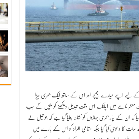
کے لیے اپنے طیارے بھیجے اور اس کے ساتھ ایک بحری بیڑا
ے منظر نامے میں اچانک اس وقت تبدیلی دیکھنے کو ملیں گے جب
 کہ ان کے چار بحری جہازوں کو نشانہ بنایا گیا ہے کہ جو تیل لے
ت کا دعویٰ کیا گیا جبکہ مقامی افراد کو اس کے بارے میں