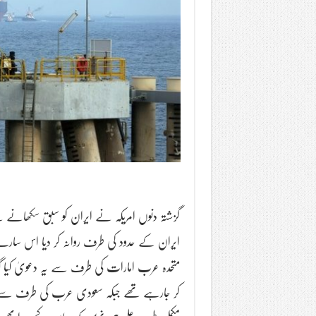
گزشتہ دنوں امریکہ نے ایران کو سبق سکھانے 
ایران کے حدود کی طرف روانہ کر دیا اس سار
متحدہ عرب امارات کی طرف سے یہ دعویٰ کیا گیا
کر جارہے تھے جبکہ سعودی عرب کی طرف سے سا