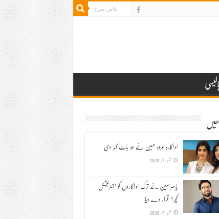
الیسی
ڑھیں
اداکارہ عروہ حسین نے وہ بات کہہ دی
ستمبر 7, 2020
یاسرحسین نے ترک اداکاروں کو ’انٹرنیشنل
کچرا‘ قرار دے دیا
ستمبر 7, 2020