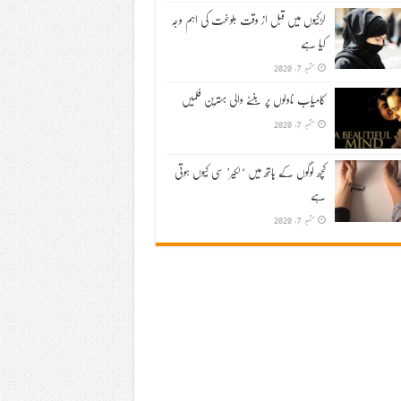
لڑکیوں میں قبل از وقت بلوغت کی اہم وجہ
کیا ہے
ستمبر 7, 2020
کامیاب ناولوں پر بننے والی بہترین فلمیں
ستمبر 7, 2020
کچھ لوگوں کے ہاتھ میں ‘لکیر’ سی کیوں ہوتی
ہے
ستمبر 7, 2020