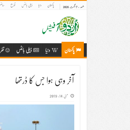
پاکستان
دنیا
ڈیلی بائٹس
تفریح
سائنس
جمعہ , 7 اگست 2026
پاکستان
دنیا
ڈیلی بائٹس
تفر
آخر وہی ہوا جس کا ڈرتھا
مئی 14, 2019