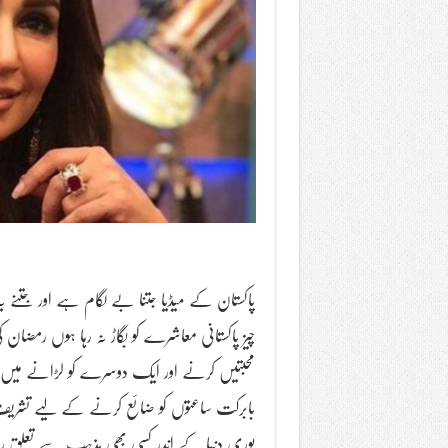
پاکستان کے میڈیا جتنا بے لگام ہے اور جتن
چیز پاکستانی معاشرے کو بگاڑ نہ رہا ہوں رمضان
محبتیں کرنے اور ایک دوسرے کو لڑانے می
بابرکت ساعتوں کو ضائع کرنے کے لیے تشریف
پوری دنیا کے اندر کسی بھی مذہب سے تعلق ر