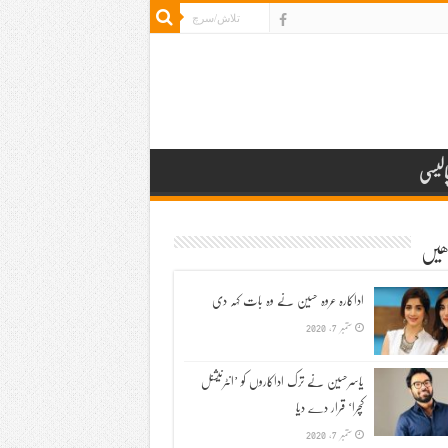
الیسی
ڑھیں
اداکارہ عروہ حسین نے وہ بات کہہ دی
ستمبر 7, 2020
یاسرحسین نے ترک اداکاروں کو ’انٹرنیشنل
کچرا‘ قرار دے دیا
ستمبر 7, 2020