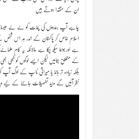
ان کے مقتدا ہوتے ہیں
چاہے آپ ہندوؤں کی پنڈت کو لے لے عیسائ
اسلام خاص کر پاکستان کے اندر ہر اس شخص 
ہے اور بولنا سیکھ چکا ہے حالانکہ یہ کام علما
کے متعلق بتائیں لیکن ایسے لوگوں کو کبھی ب
بلکہ زیادہ تر بانڈ یا میراثی ٹائپ کے لوگ آ
نظر آئیں گے مزید تفصیلات جاننے کے لیے ویڈیو 