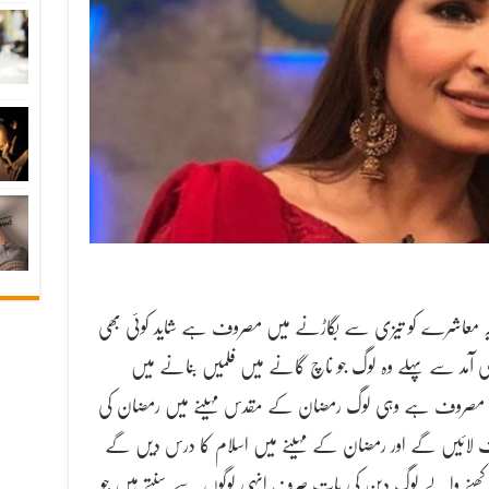
ے یہ معاشرے کو تیزی سے بگاڑنے میں مصروف ہے شاید کوئی بھی
 کی آمد سے پہلے وہ لوگ جو ناچ گانے میں فلمیں بنانے میں
ں مصروف ہے وہی لوگ رمضان کے مقدس مہینے میں رمضان کی
 لائیں گے اور رمضان کے مہینے میں اسلام کا درس دیں گے
کھنے والے لوگ دین کی بات صرف انہی لوگوں سے سنتے ہیں جو