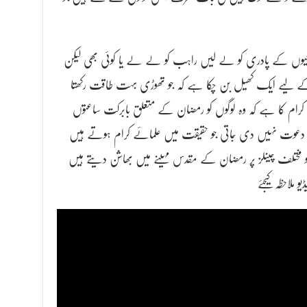
یوں کے پادری کو لے لیں راہب کو لے لے یا کوئی بھی لیکن
کے لیے ایک کھیل بن چکا ہے کہ جو تھوڑی بہت طاقت رکھتا
ئے کرام کا ہے کہ وہ لوگوں کو رمضان کے متعلق بابرکت ساعتوں
ھی دعوت نہیں دی جاتی جو حقیقت میں علمائے کرام ہوتے ہیں
پ کو مختلف چینلز پر رمضان کے مقدس مہینے میں بھاشن دیتے ہیں
ملاحظہ کیجئے