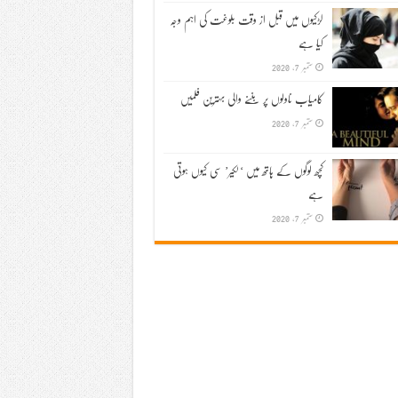
لڑکیوں میں قبل از وقت بلوغت کی اہم وجہ
کیا ہے
ستمبر 7, 2020
کامیاب ناولوں پر بننے والی بہترین فلمیں
ستمبر 7, 2020
کچھ لوگوں کے ہاتھ میں ‘لکیر’ سی کیوں ہوتی
ہے
ستمبر 7, 2020