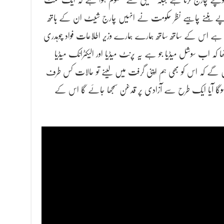
 روپے بننے چاہیے نظر حکومت نے انہیں چارج شیٹ ان کے ہاتھ
ا ہے اس کے ساتھ ساتھ ہمارے ہمارے وزیر اطلاعات فواد چوہدری
کہ اب سوشل میڈیا جو ہے یہ پرنٹ میڈیا اور الیکٹرانک میڈیا
گے کہ اس کو بھی ہم اپنی گرفت میں لینے تو حالات کس طرف
وگا آیا ایک طرح سے آزادی پر قدغن سمجھا جائے گا اس کے