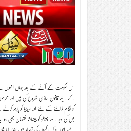
اس حکومت کے آنے کے بعد جہاں انہوں نے 
کے لیے قانون سازی شروع کی ہیں اور مجرمو
کو لگام ڈالنے کے لئے اور میڈیا کو پابند ک
جس کی وجہ سے چینلز کو بیتہاشا نقصان بھی ہو رہ
ایسے اخبار جو کہ لاکھوں کی تعداد میں اپنی ای