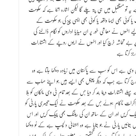
 یہ تو مستقبل میں ہی پتہ چلے گا لیکن اشارہ اتنا ہے کہ حکومت
کوئی بھی ایسا واقعہ یا کوئی بھی ایسی چیز کی جو حکومت کے
 انہوں نے معاشی طور پر ان میڈیا اداروں کو لگام ڈالنے کی
ر بے تحاشہ خرچ کیا اور انہوں نے اربوں روپے کے اشتہارات
جز کرتا ہے
ٹی وی ہے اس کو سب سے پاکستان میں زیادہ دیکھا جاتا ہے وہ
ج کرتا ہے جب کہ دیگر چینل بھی ایسے ہیں جو اپنے حساب سے
شتہارات دینا بند کر دیا جس کے بعد تمام ٹی وی مالکان کو بلا
ذاکرات ناکام ہوئے جس کے بعد حکومت نے ایک تیسری پارٹی کو
ٹ چیک کریں اور ان کے ساتھ ان کی ریٹنگ بھی چیک کریں اور اس
بتائیں پارٹی نے جو بتایا ہے وہ انتہائی دلچسپ ہے کے ٹو دیکھا
 ڈیڑھ لاکھ روپے چارج کرتا ہے جبکہ تحقیق سے معلوم ہوا ہے کہ ایک منٹ