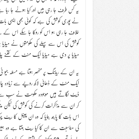
یہ کس طرف جا رہی ہیں اور کیا ہونے جا رہا ہے
نے پوری کوشش کی ہے کہ کوئی بھی ایسی بات یا 
خلاف جا رہی ہو اس کو روکا جا سکے اس کے لیے
کوشش کی اس سے پہلے کی حکومتوں نے میڈیا پ
میڈیا پر دی ہے میڈیا ایک منٹ کے کتنے چار
یہ ان کے ریڈنگ پر منحصر ہوتا ہے مسئلہ جیو 
ایک منٹ کے ڈھائی لاکھ روپے سے زیادہ چار
ڈیٹ لگاتے ہیں موجودہ حکومت نے سب سے پہلے ا
کر ان سے مذاکرات کرنے کی کوشش کی لیکن م
اس بات کا پابند بنایا کہ وہ ان چینل کا ری
کی مناسبت سے ان کا کیا ریٹ بنتا ہے وہ ہمیں 
جائے تو یہ 60 سیکنڈ کے اشتہار کے