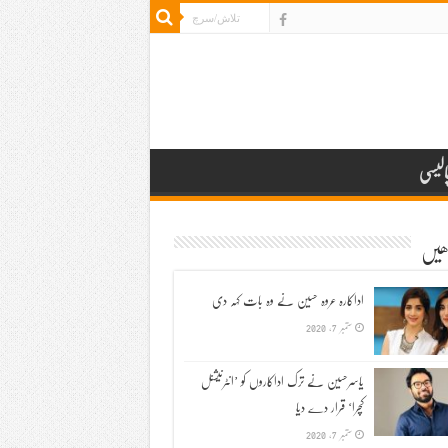
الیسی
ڑھیں
اداکارہ عروہ حسین نے وہ بات کہہ دی
ستمبر 7, 2020
یاسرحسین نے ترک اداکاروں کو ’انٹرنیشنل
کچرا‘ قرار دے دیا
ستمبر 7, 2020