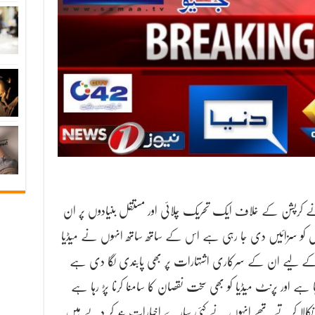
کرپشن کے خلاف ایک تحریک چلائی اور مستقل بنیادوں پر ان
ں کو سزائیں دی جا رہی ہے اس کے ساتھ ساتھ انہوں نے میڈیا
رنے کے لیے ان کے سرکاری اشتہارات پر بھی پابندی لگا دی ہے
ا ہے اور پرنٹ میڈیا کو بھی سخت نقصان کا سامنا کرنا پڑ رہا ہے
ڈیشنز نکالا کرتے تھے انہوں نے کئی سارے اخبارات بند کر دیے ہیں