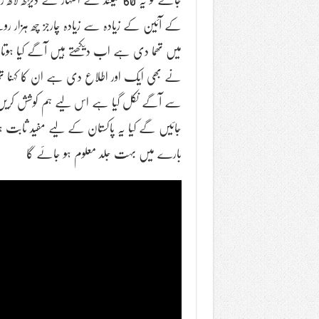
کے آئین کے زیادہ سے زیادہ چارجز چھ ہزار
میں تھما دی ہے اب دیکھتے ہیں آگے کیا ہوت
نے بھی ایک اور اطلاع دی ہے ان کا کہنا تھا 
سے آگے نکل گیا ہے اس لیے ہم کوشش کریں 
جائیں گے کیا یہ پاکستان کے لیے مفید ثابت ہ
بارے میں بہت جلد معلوم ہو جائے گا