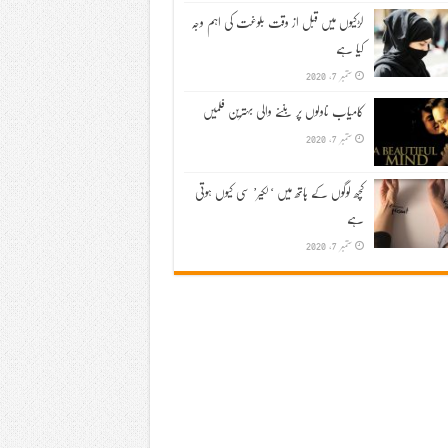
لڑکیوں میں قبل از وقت بلوغت کی اہم وجہ
کیا ہے
ستمبر 7, 2020
کامیاب ناولوں پر بننے والی بہترین فلمیں
ستمبر 7, 2020
کچھ لوگوں کے ہاتھ میں ‘لکیر’ سی کیوں ہوتی
ہے
ستمبر 7, 2020