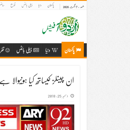
پاکستان
دنیا
ڈیلی بائٹس
تفریح
سائنس
جمعہ , 7 اگست 2026
پاکستان
دنیا
ڈیلی بائٹس
تفر
ان چینلز کیساتھ کیا ہونیوالا ہے
دسمبر 25, 2018