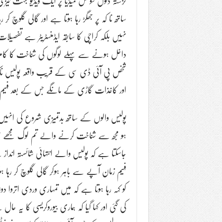
گزشتہ دنوں سوشل میڈیا پر ایک ویڈیو بہت ت
ساتھ نا کہ پر جھگڑ رہا ہوتا ہے اور گالی گلوچ 
نہیں بلکہ کراچی کا سابقہ ایڈمنسٹریٹر ہے تفصی
داخل ہونے سے پہلے لوگوں کی شناخت کا کام 
شخص پی آئی ڈی سی کے قریب واقعہ پولیس ناکہ پر
اور کاغذات گاڑی کے مانگے جس کے بعد فہیم 
پولیس والوں کے ساتھ بدتمیزی شروع کی انہیں 
ہو مجھ سے شناخت کرنے والے تم لوگ مجھے نہیں ج
جاسکتا ہے کہ پولیس والے انتہائی شائستہ اندا
فہیم زمان آپے سے باہر ہوکر گالی گلوچ کر رہا 
کو کہہ رہا ہوتا ہے کہ میں تمہاری وردی اتروا
کی گئی اور کہا گیا کہ ہماری بیوروکریسی کا یہ 