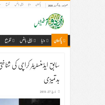
پاکستان
دنیا
ڈیلی بائٹس
تفریح
س
جمعرات , 6 اگست 2026
پاکستان
دنیا
ڈیلی بائٹس
تفریح
سابق ایڈمنسٹریٹر کراچی کی شناخ
بدتمیزی
مارچ 27, 2019