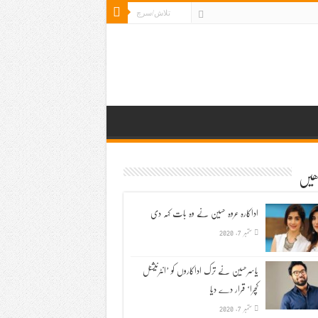
ڑھیں
اداکارہ عروہ حسین نے وہ بات کہہ دی
ستمبر 7, 2020
یاسرحسین نے ترک اداکاروں کو ’انٹرنیشنل
کچرا‘ قرار دے دیا
ستمبر 7, 2020