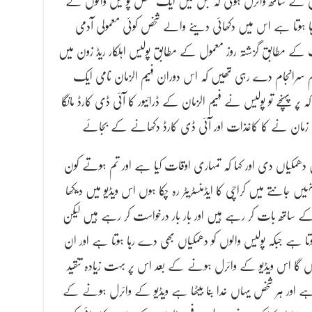
یزی کے ساتھ وائرل ہوئی کہ جس میں ایک شخص پولیس والوں کے
کر رہا ہوتا ہے اس میں دکھائی دینے والے شخص کوئی معمولی آدمی
لات کے مطابق گزشتہ روز معمول کے مطابق پولیس اہلکار ریڈ زون میں
سرانجام دے رہی تھیں کہ اس دوران فہیم الزمان نامی ایک
 پہنچے تو پولیس نے فہیم الزمان کے ڈرائیور کا آئی ڈی کارڈ مانگا
زمان نے کا کاغذات اور آئی ڈی کارڈ دکھانے کے بجائے
دھمکیاں دی اور کہا کہ تمہاری اوقات کیا ہے اور تم ہوتے کون
انتے میں کراچی کا ایڈمنسٹریٹر رہ چکا ہوں اس ویڈیو میں دیکھا
ز کے ساتھ بات کر رہے ہیں اور بار بار درخواست کر رہے ہیں لیکن
ہوتا ہے جبکہ پولیس والوں کو دھمکیاں بھی دے رہا ہوتا ہے اور ان
 دوں گا اس ویڈیو کے وائرل ہونے کے بعد اس پر بہت زیادہ تنقید
حال ہے اور ہر شخص یہاں خدا بنا بیٹھا ہے ویڈیو کے وائرل ہونے کے