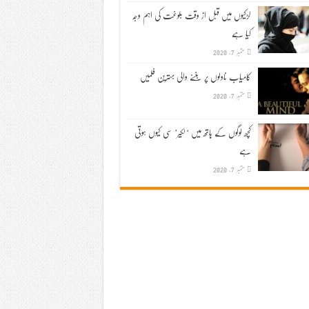
لڑکیوں میں قبل از وقت بلوغت کی اہم وجہ
کیا ہے
ستمبر 7, 2020
کامیاب ناولوں پر بننے والی بہترین فلمیں
ستمبر 7, 2020
کچھ لوگوں کے ہاتھ میں ‘لکیر’ سی کیوں ہوتی
ہے
ستمبر 7, 2020