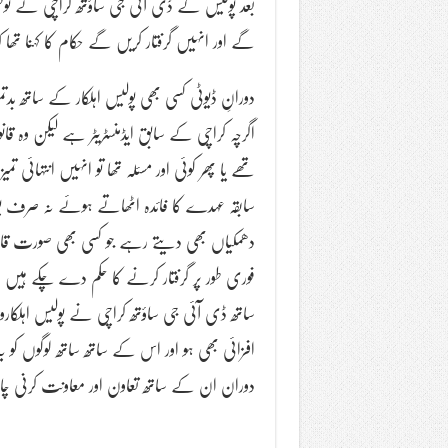
بعد پولیس کے ڈی آئی جی ساؤتھ کراچی نے نوٹس
گے اور انہیں گرفتار کریں گے حکام کا کہنا تھا 
دورانِ ڈیوٹی کسی بھی پولیس اہلکار کے ساتھ بدت
اگرچہ کراچی کے سابق ایڈمنسٹریٹر ہے لیکن و
تھے یا پھر کوئی اور مسئلہ تھا تو انہیں انتہائ
سابقہ عہدے کا فائدہ اٹھاتے ہوئے نہ صرف پو
دھمکیاں بھی دیتے رہے جو کسی بھی صورت قابل ب
فوری طور پر گرفتار کرنے کا حکم دے چکے ہیں ا
افزائی بھی ہو اور اس کے ساتھ ساتھ لوگوں کو یہ
دوران ان کے ساتھ تعاون اور معاونت کرنی 