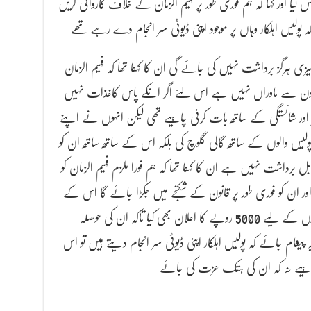
 لیا اور کہا کہ ہم فوری طور پر فہیم الزمان کے خلاف کاروائی کریں
کہ پولیس اہلکار وہاں پر موجود اپنی ڈیوٹی سر انجام دے رہے تھے
میزی ہرگز برداشت نہیں کی جائے گی ان کا کہنا تھا کہ فہیم الزمان
ہ قانون سے ماوراں نہیں ہے اس لئے اگر انکے پاس کاغذات نہیں
ی تمیز اور شائستگی کے ساتھ بات کرنی چاہیے تھی لیکن انہوں نے اپنے
لیس والوں کے ساتھ گالی گلوچ کی بلکہ اس کے ساتھ ساتھ ان کو
رداشت نہیں ہے ان کا کہنا تھا کہ ہم فورا ملزم فہیم الزمان کو
ور ان کو فوری طور پر قانون کے شکنجے میں جکڑا جائے گا اس کے
ساتھ ڈی آئی جی ساؤتھ کراچی نے پولیس اہلکاروں کے لیے 5000 روپے کا اعلان بھی کیا تاکہ ان کی حوصلہ
 پیغام جائے کہ پولیس اہلکار اپنی ڈیوٹی سر انجام دیتے ہیں تو اس
چاہیے نہ کہ ان کی ہتک عزت کی جائے