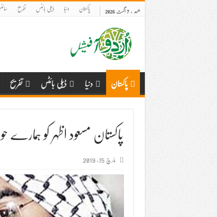
پاکستان
دنیا
ڈیلی بائٹس
تفریح
سائنس
جمعہ , 7 اگست 2026
پاکستان
دنیا
ڈیلی بائٹس
تفریح
پاکستان مسعود اظہر کو ہمارے
مارچ 15, 2019