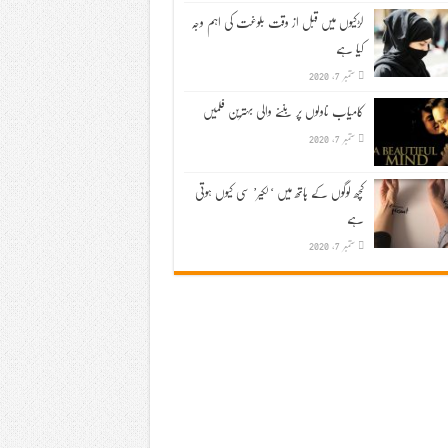
لڑکیوں میں قبل از وقت بلوغت کی اہم وجہ
کیا ہے
ستمبر 7, 2020
کامیاب ناولوں پر بننے والی بہترین فلمیں
ستمبر 7, 2020
کچھ لوگوں کے ہاتھ میں ‘لکیر’ سی کیوں ہوتی
ہے
ستمبر 7, 2020