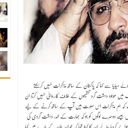
ئے میڈیا سے کہا کہ پاکستان کے ساتھ مذاکرات نہیں کرسکتے
ک میں موجود دہشت گرد تنظیموں کے خلاف کارروائی نہیں کرتا ان
یا ہے کہ ہم مذاکرات اس صورت میں آپ کے ساتھ کرنے کے لیے
ر اس جیسے دوسرے لوگوں کو جو کہ بھارت کے اندر دہشت گردی کی
الے کردیا جائے ان کا کہنا تھا کہ عمران خان کے بارے میں کہا