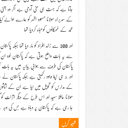
جاتا ہے کہ بہت ہی سخی آدمی ہے اگر وہ اتن
کے سربراہ مولانا مسعود اظہر کو ہمارے حوالے 
محمد کے ٹھکانوں کو تباہ کردیا تھا
اور 300 سے زائد افراد کو مار دیا تھا جب
سے یہ بات واضح ہوتی ہے کہ پاکستان خود ان کو
پاکستان کی طرف سے جوابی بیانیہ میں یہ بات 
اور نہ ہی اپنا وجود رکھتی ہے جبکہ پاکستان نے 
کے مدارس کو تحویل میں لیا ہے ان کے اثاثوں کو ا
مولانا حافظ سعید اور اس طرح کے دیگر اثرات کو گر
جا رہی ہے کہ پاکستان پر دباؤ ہے جس کی وج
شیئر کریں