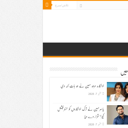
ڑھیں
اداکارہ عروہ حسین نے وہ بات کہہ دی
ستمبر 7, 2020
یاسرحسین نے ترک اداکاروں کو ’انٹرنیشنل
کچرا‘ قرار دے دیا
ستمبر 7, 2020