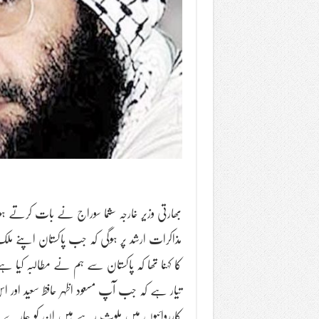
بھارتی وزیر خارجہ سشما سوراج نے بات کرتے ہو
مذاکرات ارشد پر ہوگی کہ جب پاکستان اپنے مل
کا کہنا تھا کہ پاکستان سے ہم نے مطالبہ ک
تیار ہے کہ جب آپ مسعود اظہر حافظ سعید او
کارروائیوں میں ملوث رہے ہیں ان کو ہمارے حو