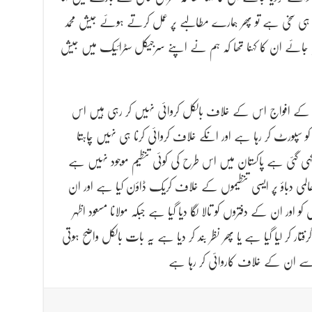
ی ہی سخی ہے تو پھر ہمارے مطالبے پر عمل کرتے ہوئے جیش محمد
کیا جائے ان کا کہنا تھا کہ ہم نے اپنے سرجیکل سٹرائیک میں جیش
کہ پاکستان کے افواج اس کے خلاف بالکل کروائی نہیں کر رہی ہیں اس
 سپورٹ کر رہا ہے اور انکے خلاف کروائی کرنا ہی نہیں چاہتا
کہی گئی ہے پاکستان میں اس طرح کی کوئی تنظیم موجود نہیں ہے
عالمی دباؤ پر ایسی تنظیموں کے خلاف کریک ڈاؤن کیا ہے اور ان
ور ان کے دفتروں کو تالا لگا دیا گیا ہے جبکہ مولانا مسعود اظہر
فتار کر لیا گیا ہے یا پھر نظر بند کر دیا ہے یہ بات بالکل واضح ہوتی
ہ سے ان کے خلاف کاروائی کر رہا ہے