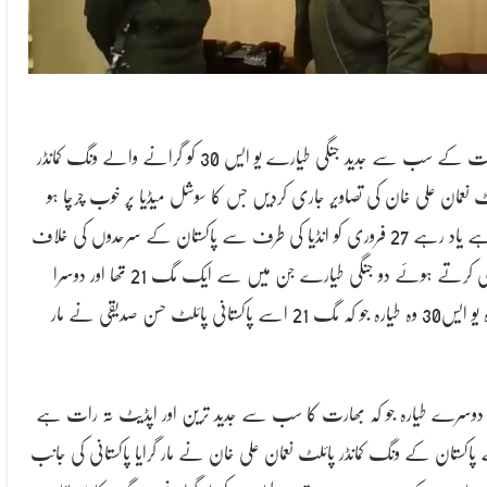
بھارت کے سب سے جدید جنگی طیارے یو ایس 30 کو گرانے والے ونگ کمانڈر
ٹ نعمان علی خان کی تصاویر جاری کردیں جس کا سوشل میڈیا پر خوب چرچا ہو
رہا ہے یاد رہے 27 فروری کو انڈیا کی طرف سے پاکستان کے سرحدوں کی خلاف
ورزی کرتے ہوئے دو جنگی طیارے جن میں سے ایک مگ 21 تھا اور دوسرا
طیارہ یو ایس30 وہ طیارہ جو کہ مگ 21 اسے پاکستانی پائلٹ حسن صدیقی نے مار
 دوسرے طیارہ جو کہ بھارت کا سب سے جدید ترین اور اپڈیٹ تہ رات ہے
پاکستان کے ونگ کمانڈر پائلٹ نعمان علی خان نے مار گرایا پاکستانی کی جانب