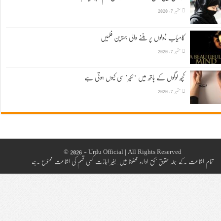
ستمبر 7, 2020
کامیاب ناولوں پر بننے والی بہترین فلمیں
ستمبر 7, 2020
کچھ لوگوں کے ہاتھ میں ‘لکیر’ سی کیوں ہوتی ہے
ستمبر 7, 2020
© 2026 - Urdu Official | All Rights Reserved
تمام اشاعت کے جملہ حقوق بحق ادارہ محفوظ ہیں۔بغیر اجازت کسی قسم کی اشاعت ممنوع ہے