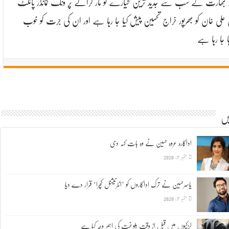
ھارت کے سب سے جدید ترین طیارے کو مار گرانے پر ونگ کمانڈر پائلٹ
 علی خان کو بھرپور خراج تحسین پیش کیا جا رہا ہے اور ان کی جرت کو خوب
ا جا رہا ہے
یں
اداکارہ عروہ حسین نے وہ بات کہہ دی
ستمبر 7, 2020
یاسرحسین نے ترک اداکاروں کو ’انٹرنیشنل کچرا‘ قرار دے دیا
ستمبر 7, 2020
لڑکیوں میں قبل از وقت بلوغت کی اہم وجہ کیا ہے