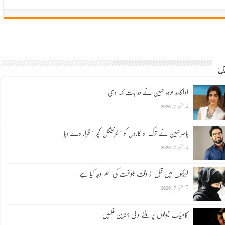
یں
اداکارہ عروہ حسین نے وہ بات کہہ دی
ستمبر 7, 2020
یاسرحسین نے ترک اداکاروں کو ’انٹرنیشنل کچرا‘ قرار دے دیا
ستمبر 7, 2020
لڑکیوں میں قبل از وقت بلوغت کی اہم وجہ کیا ہے
ستمبر 7, 2020
کامیاب ناولوں پر بننے والی بہترین فلمیں