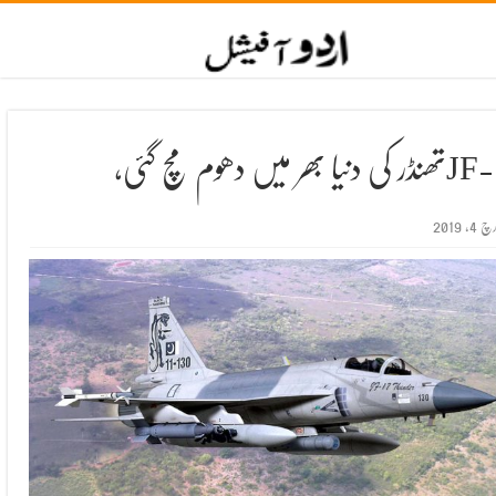
 دنیا بھر میں دھوم مچ گئی،
چ 4, 2019