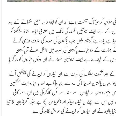
تی فضائیہ کو عبرتناک شکست دینے اور ان کو اچھا خاصہ سبق سکھانے کے بعد
تان کے جے ایف سیونٹین تھنڈر کی مانگ میں انتہائی زیادہ اضافہ دیکھنے کو
ہا ہے یاد رہے گزشتہ دنوں جب پاکستان کی سرحد کی خلاف ورزی کرتے
 بھارت کے دو طیارے پاکستان کی سرحد میں داخل ہوئے تو پاکستان
فورس کے طیارے جے ایف سیونٹین تھنڈر نے ان دونوں طیاروں کو مار گرایا
ے بعد مختلف ممالک کی طرف سے ان طیاروں کو خریدنے کی پیشکش آنے
یاد رھیاں پاکستان اور چائنا کی مدد سے بنایا جاتا ہے اور یہ طیارہ ایف سکسٹین
اس جیسے دوسرے طیاروں سے سستا ہے لیکن کارکردگی میں ان سے کافی
ہیں اس سے پہلے یہ طیارہ میانمر اور نائجیریا خرید چکا ہے جبکہ آذربائیجان ملائشیا
نیشیا ہالینڈ نے ان طیاروں کو خریدنے کی خواہش ظاہر کی ہے