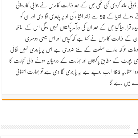
 ڈیوٹی عائد کردی گئی تھی جس کے بعد وزارت کامرس نے جوابی کارروائی
کرتے ہوئے انڈیا کے 90 سے زائد اشیاء کی او پر پابندی لگا دی اور ان کو
ندیدہ قرار دیا گیا جس کے بعد ان کی درآمد پاکستان نہیں ہوگی اس کے ساتھ
تان کے وزارت کامرس نے کہا ہے کہ کپاس اور اس جیسی دوسری
عات جو کہ ہمارے صنعت کے لئے ضروری ہے اس پر پابندی نہیں لگائی
ہی رپورٹ کے مطابق پاکستان اور بھارت کے درمیان ہونے والی تجارت کا
حجم دو اعشاریہ 183 ارب روپے ہے یہ پابندی لگا دی ہے تو بھارت انتہائی
رے میں رہے گا
یں