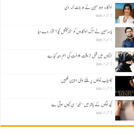
اداکارہ عروہ حسین نے وہ بات کہہ دی
ستمبر 7, 2020
یاسرحسین نے ترک اداکاروں کو ’انٹرنیشنل کچرا‘ قرار دے دیا
ستمبر 7, 2020
لڑکیوں میں قبل از وقت بلوغت کی اہم وجہ کیا ہے
ستمبر 7, 2020
کامیاب ناولوں پر بننے والی بہترین فلمیں
ستمبر 7, 2020
کچھ لوگوں کے ہاتھ میں ‘لکیر’ سی کیوں ہوتی ہے
ستمبر 7, 2020