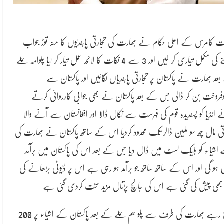
ت کامرس کے اعلی حکام نے بھارت کی تجارتی پابندیوں کا منہ توڑ جواب
دینے کی مکمل تیاری کر لیں اور 3 سے 4 نکات کا لائحہ عمل تیار کر لیا پلوامہ حملے
عد بھارت نے پاکستان پر تجارتی پابندیاں لگائیں اور پاکستان سے
وفروخت بن کر ڈالی جس کے بعد پاکستان نے بھی جوابی کارروائی کرتے
 انڈیا کو پسندیدہ قوم کی فہرست سے نکال ڈالا اور افغانستان سے آنے والا
تی مال چھ سو ملین ڈالر تک محدود کردیا اس کے ساتھ پاکستان نے بھارت کی
اشیاء کو بلیک لسٹ میں ڈال دیا جس کے بعد اس کی پاکستان میں برآمد
 ہو گی اور اس کے ساتھ ساتھ جو برآمد ہو رہی ہے اس پر ڈیوٹی بڑھانے کی
ز بھی پیش کی گئی ہے اس کی جانچ پڑتال مزید سخت کردی گئی ہے
واضح رہے بھارت کی طرف سے پلو ہم حملے کے بعد پاکستان کے اشیاء پر 200