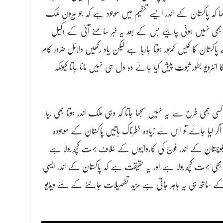
ھا کہ پاکستان کے اندر ایسے تنظیم میں موجود ہے کہ جو بیرون ملک
کل بھی نہیں ہونی چاہیے جس کے بعد یہ خبر سامنے آئی کے وکیل
ستان کا کیس کمزور ہوتا جارہا ہے لیکن یاد رکھیں دلائل ضرور کام
رویو بطور ثبوت پیش کیا جائے وہ دل ہی نہیں مانا جاتا کیونکہ
سی بھی طرح سے یہ نہیں سمجھا جاتا کہ وہی ملک اندر ہوتا بھی رہا
گر لیا جائے تو اس سے زیادہ خطرناک باتیں پاکستان کے موجودہ
چستان کے اندر فوج کی کاروائیوں کے خلاف بہت کچھ بولا ہے
بہت کچھ بولا ہے اور یہ حقیقت ہے کہ پاکستان کے اندر ایسی
کے ساتھ ہی یہ باہر جاتی ہے مزید تفصیلات جاننے کے لئے ویڈیو