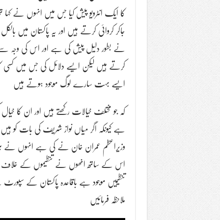
کا ایک انٹرویو پیش کیا جس میں انہوں نے کہا ت
جاکر کروائی کرتے ہیں اور یہ پاکستان میں بال
نے بطور دلیل پیش کی ہے اور اس کی وجہ سے پاک
کرتے ہیں لیکن ایسے دلائل کی جس میں کسی کا انٹ
ایسے بہت سارے لوگ موجود ہوتے ہیں
کہ جو مختلف خیالات رکھتے ہیں اور ان کا خیال ک
ہے کیونکہ اگر میاں نواز شریف کی بات کو ہیں ا
وزیراعظم عمران خان نے کی ہے انہوں نے بلو
اس کے ساتھ انھوں نے تنظیموں کے خلاف بھی 
تنظیمیں موجود ہے باقاعدہ پاکستان کے سپورٹ 
ملاحظہ فرمائیں