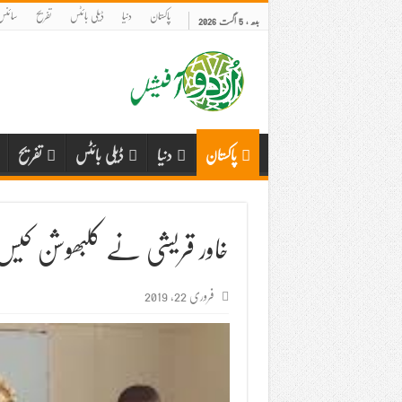
پاکستان
دنیا
ڈیلی بائٹس
تفریح
سائنس 
بدھ , 5 اگست 2026
پاکستان
دنیا
ڈیلی بائٹس
تفریح
خاور قریشی نے کلبھوشن کی
فروری 22, 2019