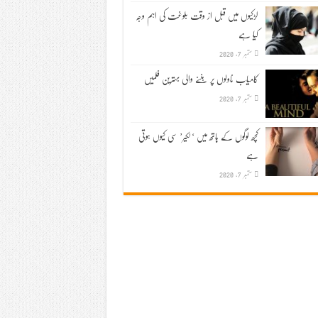
لڑکیوں میں قبل از وقت بلوغت کی اہم وجہ
کیا ہے
ستمبر 7, 2020
کامیاب ناولوں پر بننے والی بہترین فلمیں
ستمبر 7, 2020
کچھ لوگوں کے ہاتھ میں ‘لکیر’ سی کیوں ہوتی
ہے
ستمبر 7, 2020