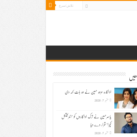
ڑھیں
اداکارہ عروہ حسین نے وہ بات کہہ دی
ستمبر 7, 2020
یاسرحسین نے ترک اداکاروں کو ’انٹرنیشنل
کچرا‘ قرار دے دیا
ستمبر 7, 2020