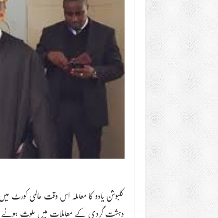
کلبوشن یادو کا معاملہ اس وقت عالمی کورٹ میں
دہشت گردی کے معاملات میں ملوث ہونے کے 