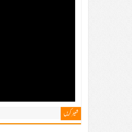
شیئر کریں