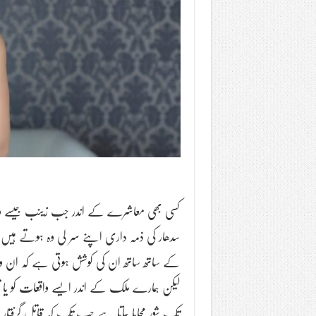
کسی بھی معاشرے کے اندر جب زینب جیسے واقع
سدھار کی ذمہ داری اپنے سر لی وہ ہوتے ہیں
کے ساتھ ساتھ ان کی کوشش ہوتی ہے کہ ان وجوہ
لیکن ہمارے ملک کے اندر ایسے واقعات کو یا تو
تک شور مچایا جاتا ہے جب تک کہ قاتل گرفتار