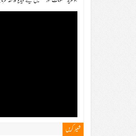
شیئر کریں