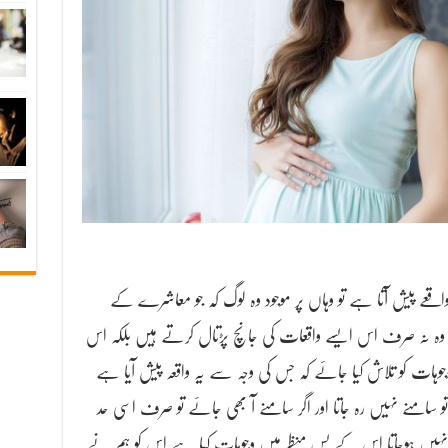
ے پیش آتا ہے تو وہاں پر موجود وہ لوگ کہ جو معاشرے کے
 وہ نہ صرف اس ایسے واقعات کی جانچ پڑتال کرتے ہیں بلکہ اس
ات کو تلاش کیا جائے کہ جس کی وجہ سے یہ واقعہ پیش آیا ہے
 سامنے نہیں رہ جاتا اور اگر سامنے آ بھی جائے تو صرف اسی حد
 نہیں ہوجاتا اس کے پس منظر میں وجوہات کیا ہے اس کو ہم نے