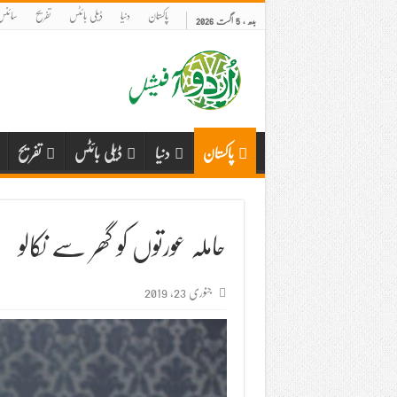
پاکستان
دنیا
ڈیلی بائٹس
تفریح
سائنس 
بدھ , 5 اگست 2026
پاکستان
دنیا
ڈیلی بائٹس
تفریح
حاملہ عورتوں کو گھر سے نکالو
جنوری 23, 2019