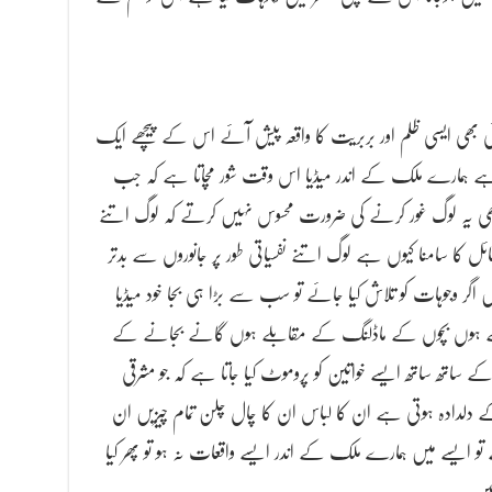
 کوئی بھی ایسی ظلم اور بربریت کا واقعہ پیش آئے اس کے پیچھے ایک
وتا ہے ہمارے ملک کے اندر میڈیا اس وقت شور مچاتا ہے کہ جب
کبھی یہ لوگ غور کرنے کی ضرورت محسوس نہیں کرتے کہ لوگ اتنے
ائل کا سامنا کیوں ہے لوگ اتنے نفسیاتی طور پر جانوروں سے بدتر
گر وجوہات کو تلاش کیا جائے تو سب سے بڑا ہی بجا خود میڈیا
لے ہوں بچوں کے ماڈلنگ کے مقابلے ہوں گانے بجانے کے
ے ساتھ ساتھ ایسے خواتین کو پروموٹ کیا جاتا ہے کہ جو مشرقی
 دلدادہ ہوتی ہے ان کا لباس ان کا چال چلن تمام چیزیں ان
تو ایسے میں ہمارے ملک کے اندر ایسے واقعات نہ ہو تو پھر کیا
ئیں