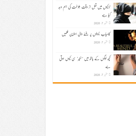
لڑکیوں میں قبل از وقت بلوغت کی اہم وجہ
کیا ہے
ستمبر 7, 2020
کامیاب ناولوں پر بننے والی بہترین فلمیں
ستمبر 7, 2020
کچھ لوگوں کے ہاتھ میں ‘لکیر’ سی کیوں ہوتی
ہے
ستمبر 7, 2020