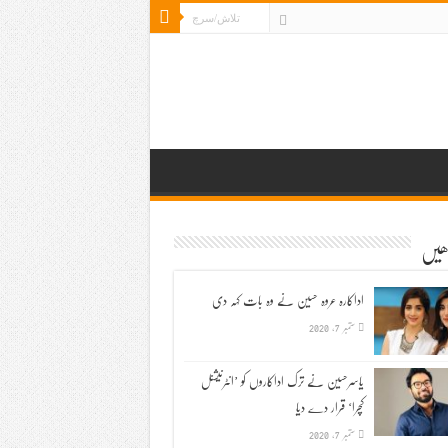
ڑھیں
اداکارہ عروہ حسین نے وہ بات کہہ دی
ستمبر 7, 2020
یاسرحسین نے ترک اداکاروں کو ’انٹرنیشنل
کچرا‘ قرار دے دیا
ستمبر 7, 2020