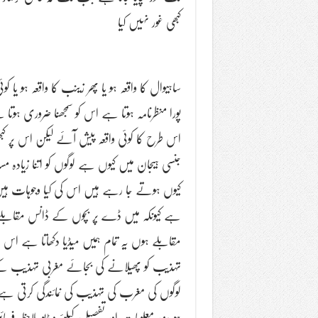
کبھی غور نہیں کیا
ساہیوال کا واقعہ ہو یا پھر زینب کا واقعہ ہو یا
پورا منظرنامہ ہوتا ہے اس کو سمجھنا ضروری ہ
اس طرح کا کوئی واقعہ پیش آئے لیکن اس پر 
جنسی ہیجان میں کیوں ہے لوگوں کو اتنا زیادہ مس
کیوں ہوتے جا رہے ہیں اس کی کیا وجوہات ہیں ا
ہے کیونکہ میں ڈے پر بچوں کے ڈانس مقاب
مقابلے ہوں یہ تمام ہمیں میڈیا دکھاتا ہے اس ک
تہذیب کو پھیلانے کی بجائے مغربی تہذیب کے
لوگوں کی مغرب کی تہذیب کی نمائندگی کرتی ہے 
ہو مزید معلومات اور تفصیل کیلئے ویڈیو ملاحظہ فرما