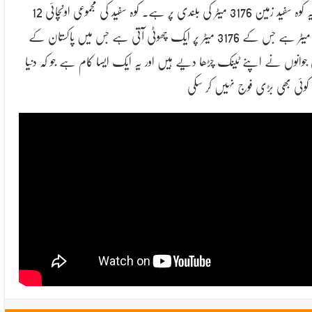
اور یہ کوہ سفید زمین 3176 میٹر کی بلندی پر ہے۔ کوہ سفید کی مجموعی اونچائی 12
ہزار میٹر ہے جس کے 3176 میٹر پر ایک چھوٹی آتی ہے جس میں پاکستان کے
 جوانوں نے اپنے ٹینک چڑھا دیے ہیں اور یہ ایک ایسا کام ہے جو کہ دنیا
کوئی بھی بڑی فوج نہیں کر سکی