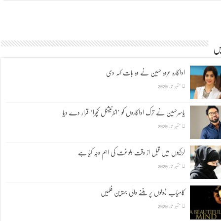
یں
اداکارہ عروہ حسین نے وہ بات کہہ دی
ستمبر 7, 2020
یاسرحسین نے ترک اداکاروں کو ’انٹرنیشنل کچرا‘ قرار دے دیا
ستمبر 7, 2020
لڑکیوں میں قبل از وقت بلوغت کی اہم وجہ کیا ہے
ستمبر 7, 2020
کامیاب ناولوں پر بننے والی بہترین فلمیں
ستمبر 7, 2020