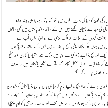
ان کی فوج کو دنیا کی بہترین افواج میں شمار کیا جاتا ہے یا اپنی پیشہ ورانہ
ردگی کی وجہ سے پہچان رکھتے ہیں اس کے ساتھ ساتھ پاکستان میں کئی سالوں
دہشت گردی کے خلاف جو جنگ لڑی ہے وہ اپنی مثال آپ ہے
تان میں جہاں دیگر ریکارڈعالمی سطح پر بنائے ہیں اس کے ساتھ ساتھ پاکستان
یک اور ریکارڈ اپنے نام کیا ہے دنیا میں ٹینک جیسا ہتھیار یا گاڑی بلند سطح
ے کر جانا ایک انتہائی مشکل کام سمجھا جاتا ہے لیکن پاکستان میں نہ صرف
 کو بلندی پر لے کر گئے
 بلندی پر لے کر ورلڈ ریکارڈ اپنے نام کر دیا جی ہاں یہ ریکارڈ پاکستانی گزشتہ دن
 نام کیا جو پاکستان کے جوانوں کو یہ حکم ملا کہ کوہ سفید پر پاکستان کے ٹینک کو
ایا جائے جس کے بعد جوانوں نے اپنی محنت اور جدوجہد سے تین کو اوپر پہنچایا