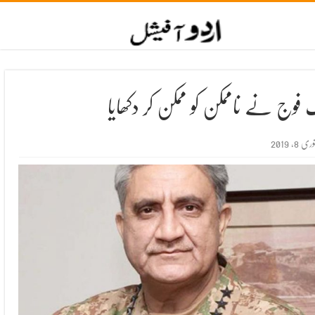
 فوج نے ناممکن کو ممکن کر دکھایا
ری 8, 2019