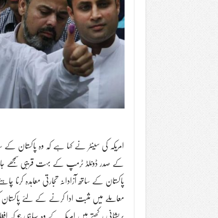
امریکہ کی سینٹر نے کہا ہے کہ وہ پاکستان کے ساتھ 
کے صدر ڈونلڈ ٹرمپ کے بہت قریبی سمجھے جا
پاکستان کے ساتھ آزادانہ تجارتی معاہدہ کرنا چا
معاملے میں مثبت ادا کرنے کے لئے پاکستان کو ر