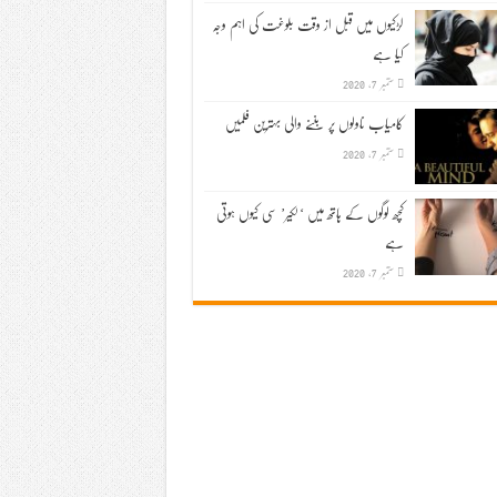
لڑکیوں میں قبل از وقت بلوغت کی اہم وجہ
کیا ہے
ستمبر 7, 2020
کامیاب ناولوں پر بننے والی بہترین فلمیں
ستمبر 7, 2020
کچھ لوگوں کے ہاتھ میں ‘لکیر’ سی کیوں ہوتی
ہے
ستمبر 7, 2020