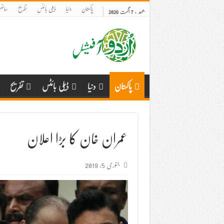
پاکستان
دنیا
ڈیلی بائٹس
تفریح
سائنس
جمعہ , 7 اگست 2026
پاکستان
دنیا
ڈیلی بائٹس
تفریح
عمران خان کا بڑا اعلان
جنوری 5, 2019