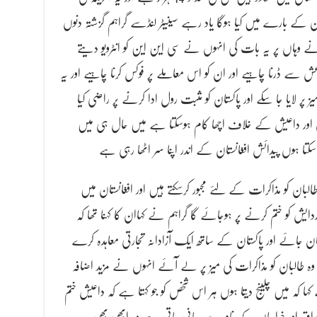
ارے میں کیا ہوگا یاد رہے سینیٹر لنڈسے گراہم گزشتہ دنوں
وں نے وہاں پر یہ بات کی انہوں نے سی این این کو انٹرویو دیتے
عش سے ڈرنا چاہیے اور ان کو اس معاملے پر فوکس کرنا چاہیے اور یہ
ز پر لایا جا سکے اور پاکستان کو مثبت رول ادا کرنے پر راضی کیا
ی اور داعیش کے خلاف اچھا کام ہوسکتا ہے میں حال ہی میں
 سکتا ہوں پیدائش افغانستان کے اندر اپنا سر اٹھا رہی ہے
طالبان کو مذاکرات کے لئے مجبور کرسکتے ہیں اور افغانستان میں
ایش کو ختم کرنے پر ہوجائے گا گراہم نے کہاان کا کہنا تھا کہ
ان جائے اور پاکستان کے ساتھ ایک آزادانہ تجارتی معاہدہ کرے
وہ طالبان کو مذاکرات کی میز پر لے آئے انہوں نے مزید اضافہ
ہ میں چلینج دیتا ہوں ہر اس شخص کو جو کہتا ہے کہ داعیش ختم
اق اور خراسان کے نام سے جانی جاتی ہے وہ ابھی بھی