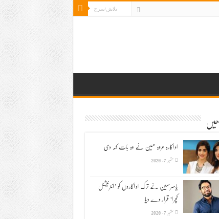
ڑھیں
اداکارہ عروہ حسین نے وہ بات کہہ دی
ستمبر 7, 2020
یاسرحسین نے ترک اداکاروں کو ’انٹرنیشنل
کچرا‘ قرار دے دیا
ستمبر 7, 2020