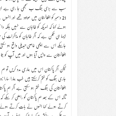
سب سے بڑی جنگ ب سمجھی جا رہی ہے ان کے ب
21 دسمبر کو افغانستان میں موجود تھے اور انہ
ہوئے کہا کہ امریکہ کو طالبان سے نہیں بلکہ دا
ایسا ہی ممکن ہے کہ اگر طالبان کو مذاکرات کی می
جاسکے اس سے اچھی خاصی تبدیلی واقع ہو سکت
افغانستان سے واپس آیا ہوں اور میں آپ کو بتا
لیکن اگر پاکستان اس میں ہماری مدد کریں تو ہم 
جاری جنگ کو ختم کرسکتے ہیں طب ہمارا سارا زورد
افغانستان کی جنگ ختم ہو سکتی ہے اگر ہم پاکست
تاکہ اس کے بعد ہم پاکستان کو راضی کر سکے کہ 
کرتے ہوئے کہا انہوں نے بات کرتے ہوئے کہا ک
ہو چکی ہے دائش جو کہ اسلامک اسٹیٹ آف عر