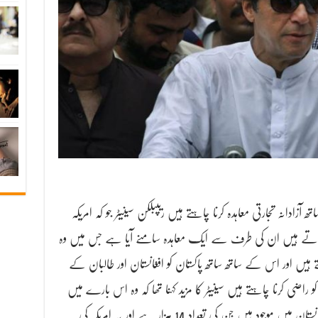
آزادانہ تجارتی معاہدہ کرنا چاہتے ہیں ریپبلکن سینیٹر جو کہ امریکہ
تے ہیں ان کی طرف سے ایک معاہدہ سامنے آیا ہے جس میں وہ
ہتے ہیں اور اس کے ساتھ ساتھ پاکستان کو افغانستان اور طالبان کے
اضی کرنا چاہتے ہیں سینیٹر کا مزید کہنا تھا کہ وہ اس بارے میں
پریشانی رکھتے ہیں امریکہ کے وہ سپاہی جو کہ افغانستان میں موجود ہیں جن کی تعداد 14 ہزار ہے اور یہ امریکہ کی