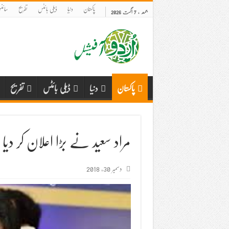
پاکستان
دنیا
ڈیلی بائٹس
تفریح
سائنس
جمعہ , 7 اگست 2026
پاکستان
دنیا
ڈیلی بائٹس
تفریح
مراد سعید نے بڑا اعلان کر دیا
دسمبر 30, 2018