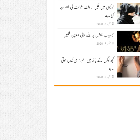
لڑکیوں میں قبل از وقت بلوغت کی اہم وجہ
کیا ہے
ستمبر 7, 2020
کامیاب ناولوں پر بننے والی بہترین فلمیں
ستمبر 7, 2020
کچھ لوگوں کے ہاتھ میں ‘لکیر’ سی کیوں ہوتی
ہے
ستمبر 7, 2020