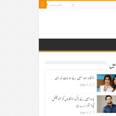
ڑھیں
اداکارہ عروہ حسین نے وہ بات کہہ دی
ستمبر 7, 2020
یاسرحسین نے ترک اداکاروں کو ’انٹرنیشنل
کچرا‘ قرار دے دیا
ستمبر 7, 2020