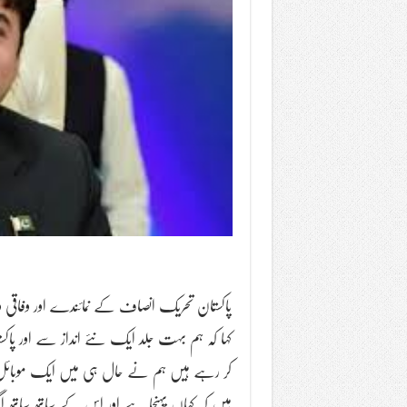
پاکستان تحریک انصاف کے نمائندے اور وفاقی
کہا کہ ہم بہت جلد ایک نئے انداز سے اور پاکس
کر رہے ہیں ہم نے حال ہی میں ایک موبائل 
ہیں کہ کہاں پہنچا ہے اور اس کے ساتھ ساتھ 