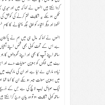
کروا سکتے ہیں انہوں نے کہا کہ میں اور میری 
ممکن ہو سکے یہ شکایت ختم کرنے کی کوشش کی ج
خطوط اور دیگر اشیاء کو اپنی جگہ پہنچانے کا کام
انہوں نے کہا کہ حال ہی میں ہم نے پاکستان
ہے اس کے تحت کوئی بھی شخص اپنے آشیاں کو 
ساتھ اپنے آپ کا بھی اور اپنے گھروالوں کا ج
ریٹ میں لوگوں کو بہترین سہولیات دے اور اس
زیادہ مارجن لے لیا ہے اور ان کی مارکیٹ میں ش
میں بہترین سہولت میسر ہو سکے ان کا کہنا تھ
ایک موبائل ایپ لانچ کی ہے جس کے ذریعے ا
ساتھ کوئی شکایت ہو تو وہ بیان درج کرا سکتے ہی