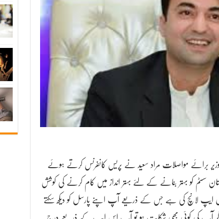
 وزیر برائے مواصلات مراد سعید نے پریس کانفرنس کرتے ہوئے
تان سسٹم کو بہتر بنانے کے لئے بہتر انداز میں کام کرنے کی کوشش
ایپ لانچ کی ہے جس کے ذریعے آپ اپنے پارسل کو دیکھ سکتے
اگر آپ کی کوئی بھی شکایت ہو تو آپ اس ایپ کے ذریعے درج