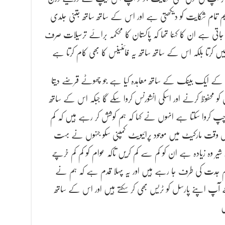
ٹیم تمام شکایت کو دیکھتی ہے اور اس کے ساتھ ساتھ جتنی جلدی
اتی ہے ان کا کہنا تھا کہ پاکستان کا محکمہ برائے ترسیلات صرف
 نہیں کرتا بلکہ اس کے ساتھ ساتھ یہ فائنینس کا بھی کام کرتا ہے
 کے ایک بینک کے ساتھ معاہدہ کیا ہے جو چھوٹے قرضے دیتا
محفوظ کرنے اور اسکی انشورنس کروا سکے گا جبکہ اس کے ساتھ
و چپ کروا سکتا ہے انہوں نے کہا کہ ہم کوشش کر رہے ہیں کہ کم
 وقت مارکیٹ میں موجود پرائیویٹ کمپنی سکو جنہوں نے بہت
یر وہ زیادہ ہے ان کو کم سے کم کریں تاکہ عوام کو کم کم خرچے
ا ہم جدت کی طرف جا رہے ہیں اور یہ پہلا قدم ہے کہ ہم نے
ٓپ اپنے پارسل کو ٹریس بھی کر سکتے ہیں اور اس کے ساتھ
ں