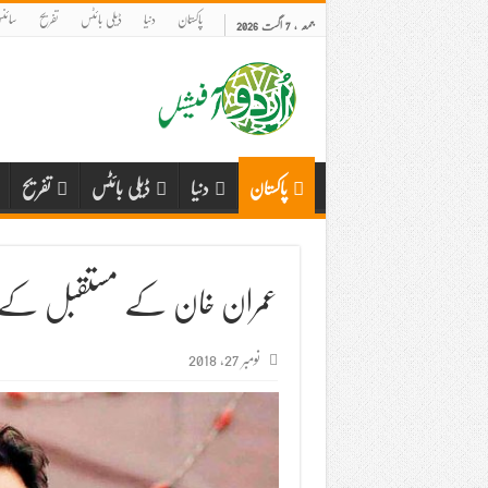
پاکستان
دنیا
ڈیلی بائٹس
تفریح
سائنس
جمعہ , 7 اگست 2026
پاکستان
دنیا
ڈیلی بائٹس
تفریح
عمران خان کے مستقبل کے ب
نومبر 27, 2018