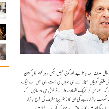
حال صرف اللہ جانتا ہے اور کوئی نہیں لیکن ماہر نجوم کا پاکستان
کی پیشن گوئیاں ہمیشہ سے ہی خبروں کی زینت رہی ہیں اب ایک
 ہے کہ جسے سن کر تحریک انصاف والے تو خوش ہی ہو جائیں گے
ومت برقرار رہے گی ان کا ٹائئم پیریڈ مشرف کی طرح برقرار
 پروگرام میں عمر فاروق سے پوچھا کہ آپ کیا کہتے ہیں