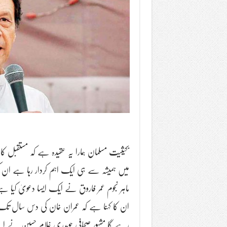
بحیثیت مسلمان ہمارا یہ عقیدہ ہے کہ مستقبل کا 
میں ہمیشہ سے ہی ایک اہم کردار رہا ہے ان 
ماہر نجوم عمر فاروق نے ایک ایسا دعویٰ کیا
ان کا کہنا ہے کہ عمران خان کی دس سال تک حک
رہے گا مشہور صحافی چوہدری غلام حسین نے اپنے