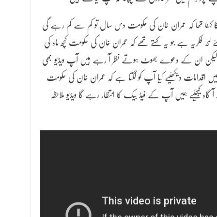
کہنا تھا کہ عمران خان کی حکومت دس سال تو کم سے کم رہے گی
حہ فکریہ ہے جو یہ کہتے تھے کہ عمران خان کی حکومت کچھ ماہ کی
 لیکن ان کے دعوے جھوٹ ہوتے نظر آ رہے ہیں آپ ویڈیو بھی
 اقدامات دیکھئیے کیا آپ کو لگتا ہے کہ عمران خان کی حکومت
ہ کیجئیے ہمیں آپ کے فیڈ بیک کا انتظار رہے گا ویڈیو ملاحظہ