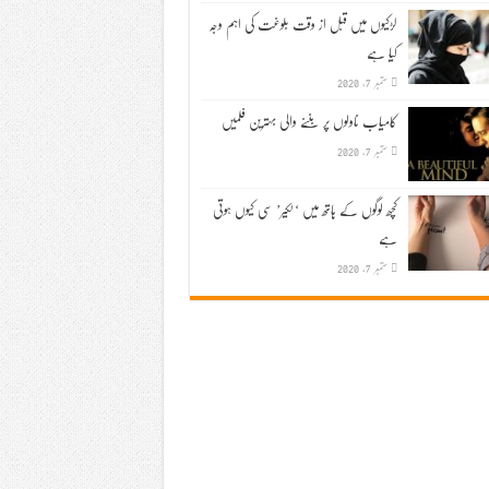
لڑکیوں میں قبل از وقت بلوغت کی اہم وجہ
کیا ہے
ستمبر 7, 2020
کامیاب ناولوں پر بننے والی بہترین فلمیں
ستمبر 7, 2020
کچھ لوگوں کے ہاتھ میں ‘لکیر’ سی کیوں ہوتی
ہے
ستمبر 7, 2020