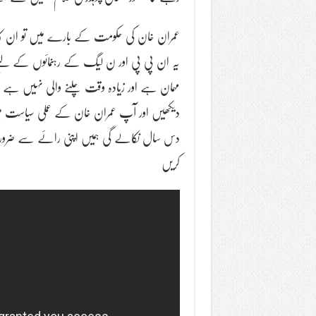
عمران خان کی حکومت کے بارے میں تو ان کا 
یہ ان پی پی اور ن لیگ کے رہنمائوں کے لئے لم
مہمان ہے اور زیادہ وقت چلنے والی نہیں ہے
دیکھیں اور آپ عمران خان کے عملی سیاست میں
دس سال نکالے گی ہمیں اپنی رائے سے ضرور آ گا
کریں