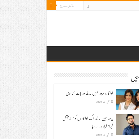
ڑھیں
اداکارہ عروہ حسین نے وہ بات کہہ دی
ستمبر 7, 2020
یاسرحسین نے ترک اداکاروں کو ’انٹرنیشنل
کچرا‘ قرار دے دیا
ستمبر 7, 2020