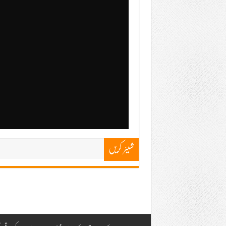
شیئر کریں