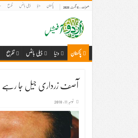
پاکستان
دنیا
ڈیلی بائٹس
تفریح
س
جمعرات , 6 اگست 2026
پاکستان
دنیا
ڈیلی بائٹس
تفریح
آصف زرداری جیل جا رہے 
نومبر 11, 2018