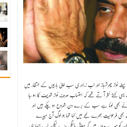
 نواز پھرشہباز اور اب زرادری سب اپنی باریوں کے انتظار میں
 یہی کہتے نظر آ تے تھے کہ احتساب صرف نواز شریف کا ہو رہا
وں نے بھی لوٹا ہے سب کے برے دن شروع ہو چکے ہیں اور
 بھی فرعونیت بھرے لہجے میں کہا تھا جو لوگ آج مییرے
ان کو میرے پیروں میں گر معافی ماننگی پڑے لیکن اب ایسا ہی