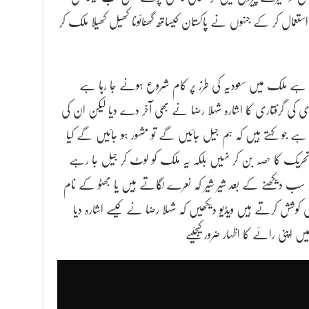
م استعمال کر کے جنہوں نے پاکستان کیساتھ گھنائونا کھیل کھیلا ملک کر
ے ملک میں سعودیہ کی طرز پر کام شروع ہونے جا رہا ہے
 کی گرفتاری کا اشارہ شہلا رضا نے بھی آخر دے دیا لیکن ان کی
 ہے جو کہتے ہیں کہ ہم جیل جائیں گے تو مشہور ہو جائیں گے کیا
ی تحریک کا حصہ بن کر نہیں بلکہ یہ ملک کو لوٹ کر جیل جا رہے
یہ سب دیکھنے کے بعد شیر شیر کہ نعرے لگاتے ہیں یا بھٹو کے نام
کوشش کرتے ہیں ویڈیو دیکھیں کہ شہلا رضا نے کیسے اشارہ دیا
 اپنی رائے کا اظہار ضرور کیجئیے