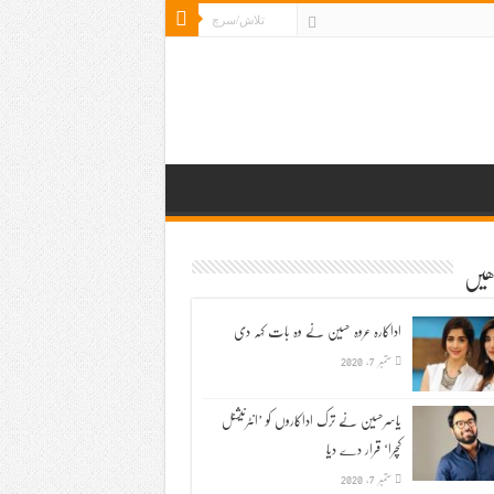
ڑھیں
اداکارہ عروہ حسین نے وہ بات کہہ دی
ستمبر 7, 2020
یاسرحسین نے ترک اداکاروں کو ’انٹرنیشنل
کچرا‘ قرار دے دیا
ستمبر 7, 2020