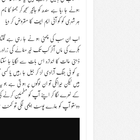
ہونے جا رہا ہے سندھ کو جاگیر سمجھ کر بھٹو کا نا
ہر شہری کو کو آئی ایم ایف کا مقروض کر دیا
اب ان سب کی چھٹی ہو نے جا رہی ہے لگتا ہ
بکرے کی ماں آخر کب تک خیر منائے گی زرادری
ذہنی حالت کا اندازہ اس بات سے لگایا جا سکتا
یہ کو ئی جنگ آزادی لڑ کر جیل جا رہیں یا کس
ہیں لیکن حیرانگی تو ان لوگوں پر ہو تی ہے جو 
کے نعرے لگا کر اپنے آپ کو مطمئین کرنے کی 
دوستو آپ کو ہمارے پوسٹ اچھی لگی تو کمنٹ میں