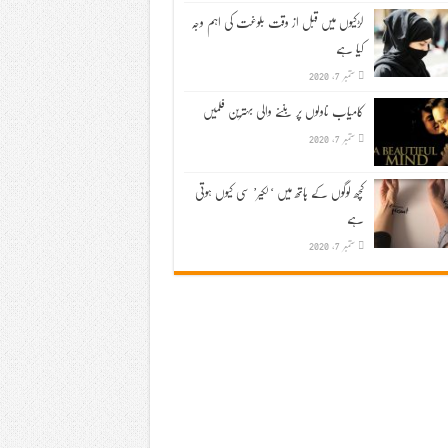
لڑکیوں میں قبل از وقت بلوغت کی اہم وجہ
کیا ہے
ستمبر 7, 2020
کامیاب ناولوں پر بننے والی بہترین فلمیں
ستمبر 7, 2020
کچھ لوگوں کے ہاتھ میں ‘لکیر’ سی کیوں ہوتی
ہے
ستمبر 7, 2020