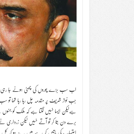
اب سب بڑے چوروں کی چھٹی ہونے جا رہی پہلے
جب نواز شریف پر مقدمہ چل رہا رہا تھا تو سب
ہےلیکن ایسا نہیں لگتا ہے کہ ملک کو جنہ
برے دن بتا کر تو آتے نہیں لیکن زرداری نے
احتساب کی باتیں کر رہے ہیں یہ نہ ہو کہ کل 