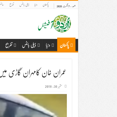
پاکستان
دنیا
ڈیلی بائٹس
تفریح
سائنس
جمعہ , 7 اگست 2026
پاکستان
دنیا
ڈیلی بائٹس
تفریح
عمران خان کامہران گاڑی میں 
ستمبر 30, 2018