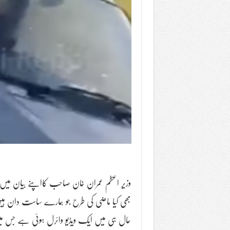
وزیر اعظم عمران خان صاحب کااپنے بیان میں 
بھی کیا ماضی کی طرح جو ہمارے ساست دان ہیں
حال ہی میں ایک ویڈیو وائرل ہوئی ہے جس میں 