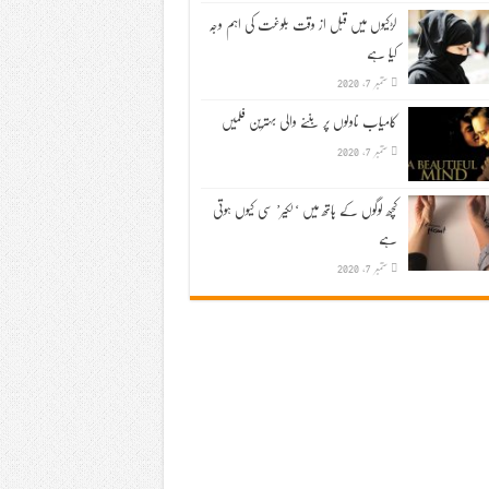
لڑکیوں میں قبل از وقت بلوغت کی اہم وجہ
کیا ہے
ستمبر 7, 2020
کامیاب ناولوں پر بننے والی بہترین فلمیں
ستمبر 7, 2020
کچھ لوگوں کے ہاتھ میں ‘لکیر’ سی کیوں ہوتی
ہے
ستمبر 7, 2020