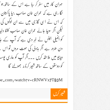
مہران کار میں سفر کر رہا ہے اس کے ساتھ جو
لگا رہی ہے کہ عمران خان صاحب ،نیا پاکستان
کہ اس نے اسی گاڑی میں سے ان لوگوں کی مح
لیکن اگر سوچا جائے عمران خان صاحب کتنا دل
کو انٹیلی جینس نے خبر دی ہے کہ آپ کے جان ک
دن ضرور ہے اگر بذدلی کی موت مروں تو اس س
ویڈیو میں ملاحظہ کریں ۔۔۔اگر آپ کو ہماری 
کو دوستوں کے ساتھ شیئر کرنانہ بھولئے گا
ube.com/watch?v=cRNWVx7T83M
شیئر کریں