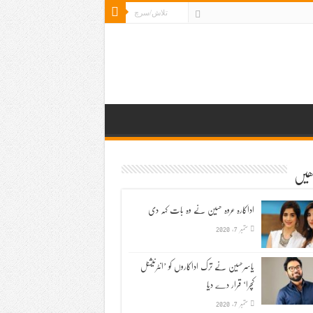
ڑھیں
اداکارہ عروہ حسین نے وہ بات کہہ دی
ستمبر 7, 2020
یاسرحسین نے ترک اداکاروں کو ’انٹرنیشنل
کچرا‘ قرار دے دیا
ستمبر 7, 2020