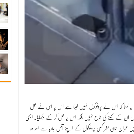
یہ کہنا کہ اس نے پروٹوکول نہیں لینا ہے اس پر اس نے عمل
 ان کے کہنے کی طرح نہیں بلکہ اس پر عمل کر کے دکھایا۔ ابھی
عمران خان بغیر کسی پروٹوکول کے اپنے آفس جارہا ہے اور وہ