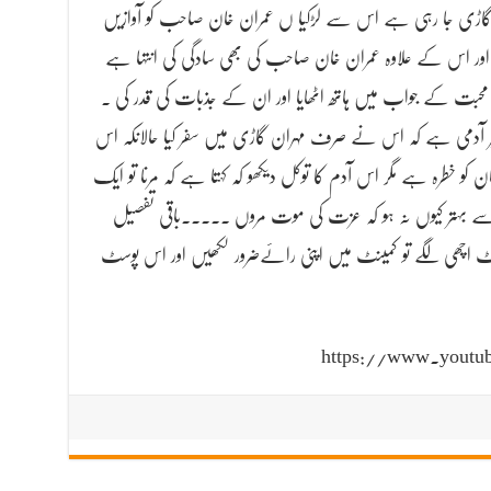
 گاڑی جا رہی ہے اس سے لڑکیا ں عمران خان صاحب کو آوازیں
 اور اس کے علاوہ عمران خان صاحب کی بھی سادگی کی انتہا ہے
بت کے جواب میں ہاتھ اٹھایا اور ان کے جذبات کی قدر کی ۔
یر آدمی ہے کہ اس نے صرف مہران گاڑی میں سفر کیا حالانکہ اس
و خطرہ ہے مگر اس آدم کا توکل دیکھو کہ کہتا ہے کہ مرنا تو ایک
ے بہتر کیوں نہ ہو کہ عزت کی موت مروں ۔۔۔۔۔باقی تفصیل
پوسٹ اچھی لگے تو کمینٹ میں اپنی رائےضرور لکھیں اور اس پوسٹ
https://www.yout